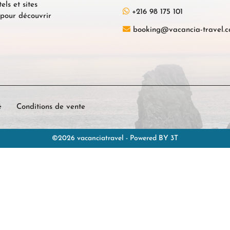
els et sites
+216 98 175 101
s pour découvrir
booking@vacancia-travel.
é
Conditions de vente
©2026 vacanciatravel -
Powered BY
3T