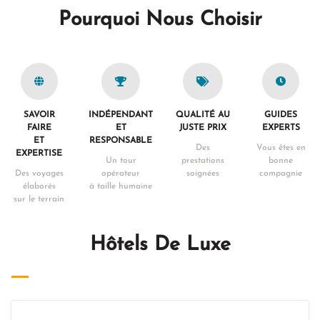
Pourquoi Nous Choisir
SAVOIR
INDÉPENDANT
QUALITÉ AU
GUIDES
FAIRE
ET
JUSTE PRIX
EXPERTS
ET
RESPONSABLE
Des
Vous êtes en
EXPERTISE
Un tour
prestations
bonne
Des voyages
opérateur
soignées
compagnie
élaborés
à taille humaine
sur le terrain
Hôtels De Luxe