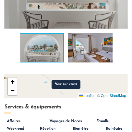
+
Voir sur carte
−
Leaflet
|
©
OpenStreetMap
Services & équipements
Affaires
Voyages de Noces
Famille
Week-end
Réveillon
Bien être
Balnéaire