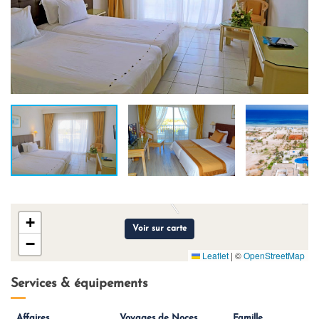
+
Voir sur carte
−
Leaflet
|
©
OpenStreetMap
Services & équipements
Affaires
Voyages de Noces
Famille