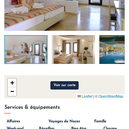
+
Voir sur carte
−
Leaflet
|
©
OpenStreetMap
Services & équipements
Affaires
Voyages de Noces
Famille
Week-end
Réveillon
Bien être
Charme